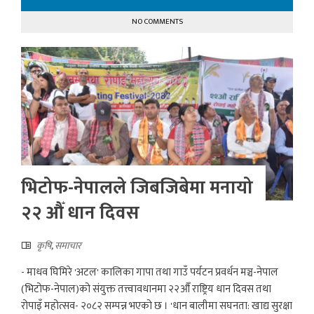
NO COMMENTS
भिटोफ-नेपालले जिबजिबेमा मनायो
२२ औँ धान दिवस
कृषि
,
समाचार
- माधव घिमिरे 'अटल' कालिका गापा तथा गाउँ पर्यटन प्रवर्धन मञ्च-नेपाल
(भिटोफ-नेपाल)को संयुक्त तत्त्वावधानमा २२औँ राष्ट्रिय धान दिवस तथा
रोपाइँ महोत्सव- २०८२ सम्पन्न भएको छ । 'धान बालीमा सघनता: खाद्य सुरक्षा