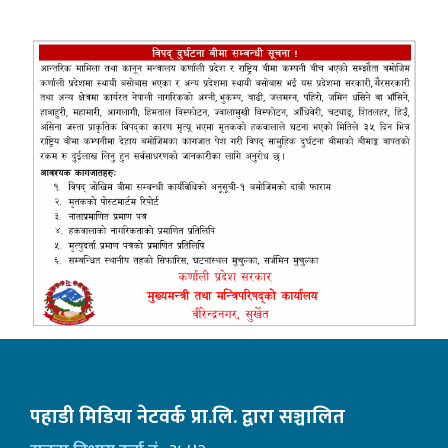
pagination
पहाडी मिडिया नेटवर्क प्रा.लि. द्वारा सञ्चालित