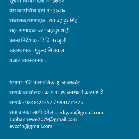
सूचना विभाग दर्ता नं
: ३७४२
प्रेस काउन्सिल दर्ता नं
: ३७२७
संचालक/सम्पादक
: राम वहादुर सिंह
सह- सम्पादक
:कर्ण बहादुर शाही
प्रबन्ध निर्देशक
: डि.बि. पराजुली
ब्यवस्थापक
: मुकुन्द सिलवाल
बजार ब्यवस्थापक
:
ठेगाना
: भेरी नगरपालिका १, जाजरकोट
सम्पर्क कार्यालय
: का.म.पा. १५ बनस्थली काठमाण्डाै
सम्पर्क
: 9848124557 / 9841771375
समाचारका लागी इमेल
srediyam@gmail.com
tuphannewe2079@gmail.com
evccfn@gmail.com