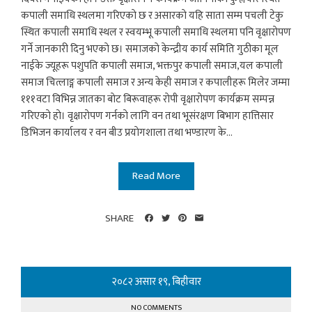
कपाली समाधि स्थलमा गरिएकाे छ र असारकाे यहि साता सम्म पचली टेकु
स्थित कपाली समाधि स्थल र स्वयम्भू कपाली समाधि स्थलमा पनि वृक्षाराेपण
गर्ने जानकारी दिनु भएकाे छ। समाजकाे केन्द्रीय कार्य समिति गुठीका मूल
नाईके ज्यूहरू पशुपति कपाली समाज, भक्तपुर कपाली समाज,यल कपाली
समाज चित्लाङ्ग कपाली समाज र अन्य केही समाज र कपालीहरू मिलेर जम्मा
१११वटा विभिन्न जातका बाेट बिरूवाहरू राेपी वृक्षाराेपण कार्यक्रम सम्पन्न
गरिएकाे हाे। वृक्षाराेपण गर्नकाे लागि वन तथा भूसंरक्षण बिभाग हात्तिसार
डिभिजन कार्यालय र वन बीउ प्रयाेगशाला तथा भण्डारण के...
Read More
SHARE
२०८२ असार १९, बिहीवार
NO COMMENTS