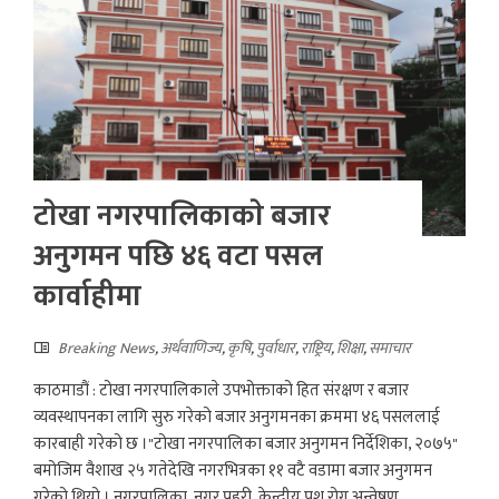
टाेखा नगरपालिकाकाे बजार
अनुगमन पछि ४६ वटा पसल
कार्वाहीमा
Breaking News
,
अर्थवाणिज्य
,
कृषि
,
पुर्वाधार
,
राष्ट्रिय
,
शिक्षा
,
समाचार
काठमाडौं : टोखा नगरपालिकाले उपभोक्ताको हित संरक्षण र बजार
व्यवस्थापनका लागि सुरु गरेको बजार अनुगमनका क्रममा ४६ पसललाई
कारबाही गरेको छ ।"टोखा नगरपालिका बजार अनुगमन निर्देशिका, २०७५"
बमोजिम वैशाख २५ गतेदेखि नगरभित्रका ११ वटै वडामा बजार अनुगमन
गरेको थियो । नगरपालिका, नगर प्रहरी, केन्द्रीय पशु रोग अन्वेषण