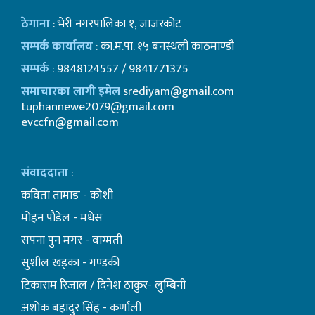
ठेगाना
: भेरी नगरपालिका १, जाजरकोट
सम्पर्क कार्यालय
: का.म.पा. १५ बनस्थली काठमाण्डाै
सम्पर्क
: 9848124557 / 9841771375
समाचारका लागी इमेल
srediyam@gmail.com
tuphannewe2079@gmail.com
evccfn@gmail.com
संवाददाता
:
कविता तामाङ - कोशी
माेहन पाैडेल - मधेस
सपना पुन मगर - वाग्मती
सुशील खड्का - गण्डकी
टिकाराम रिजाल / दिनेश ठाकुर- लुम्बिनी
अशाेक बहादुर सिंह - कर्णाली