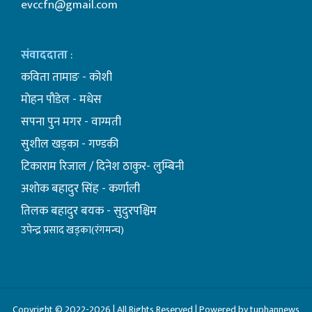
evccfn@gmail.com
संवाददाता
:
कविता तामाङ - कोशी
माेहन पाैडेल - मधेस
सपना पुन मगर - वाग्मती
सुशील खड्का - गण्डकी
टिकाराम रिजाल / दिनेश ठाकुर- लुम्बिनी
अशाेक बहादुर सिंह - कर्णाली
तिलक बहादुर बयक - सुदुरपश्चिम
उपेन्द्र प्रसाद खड्का(रंगमन्च)
Copyright © 2022-2026 | All Rights Reserved | Powered by tuphannews