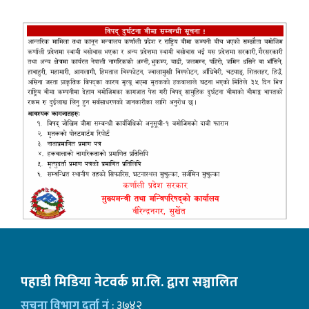
पहाडी मिडिया नेटवर्क प्रा.लि. द्वारा सञ्चालित
सूचना विभाग दर्ता नं
: ३७४२