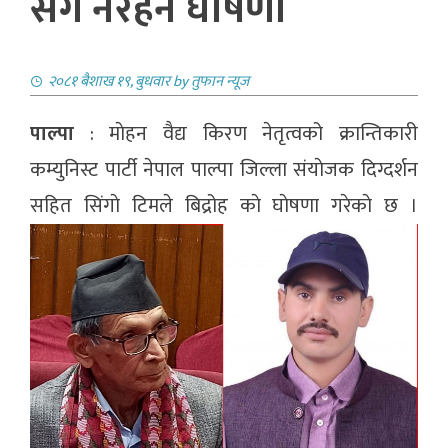
संग नरहने घाेषणा
२०८१ बैशाख १९, बुधवार
by
तुफान न्यूज
पाल्पा
: माेहन वैद्य किरण नेतृत्वको क्रान्तिकारी
कम्युनिस्ट पार्टी नेपाल पाल्पा जिल्ला संयाेजक दिग्दर्शन
सहित सिंगाे टिमले बिद्रोह काे घाेषणा गरेकाे छ ।