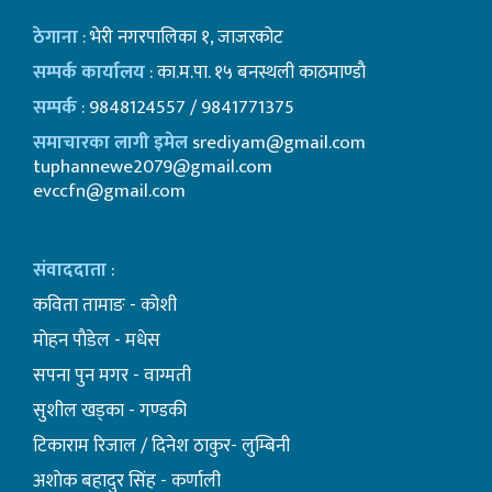
ठेगाना
: भेरी नगरपालिका १, जाजरकोट
सम्पर्क कार्यालय
: का.म.पा. १५ बनस्थली काठमाण्डाै
सम्पर्क
: 9848124557 / 9841771375
समाचारका लागी इमेल
srediyam@gmail.com
tuphannewe2079@gmail.com
evccfn@gmail.com
संवाददाता
:
कविता तामाङ - कोशी
माेहन पाैडेल - मधेस
सपना पुन मगर - वाग्मती
सुशील खड्का - गण्डकी
टिकाराम रिजाल / दिनेश ठाकुर- लुम्बिनी
अशाेक बहादुर सिंह - कर्णाली