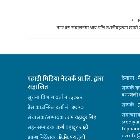
नगर बस संचालनमा आय पछि स्थानीयहरुमा छायाे 
पहाडी मिडिया नेटवर्क प्रा.लि. द्वारा
ठेगाना
: 
सञ्चालित
सम्पर्क 
बनस्थली क
सूचना विभाग दर्ता नं
: ३७४२
सम्पर्क
: 
प्रेस काउन्सिल दर्ता नं
: ३७२७
समाचारक
संचालक/सम्पादक
: राम वहादुर सिंह
srediy
सह- सम्पादक
:कर्ण बहादुर शाही
tuphan
evccfn
प्रबन्ध निर्देशक
: डि.बि. पराजुली