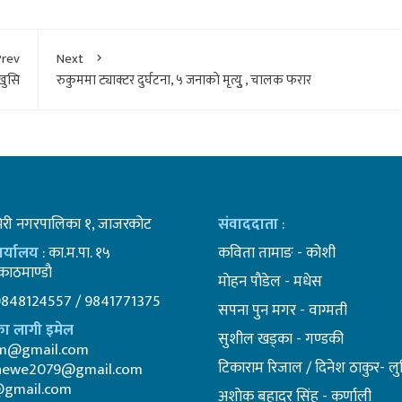
Prev
Next
खुसि
रुकुममा ट्याक्टर दुर्घटना, ५ जनाकाे मृत्युु , चालक फरार
भेरी नगरपालिका १, जाजरकोट
संवाददाता
:
कार्यालय
: का.म.पा. १५
कविता तामाङ - कोशी
ाठमाण्डाै
माेहन पाैडेल - मधेस
9848124557 / 9841771375
सपना पुन मगर - वाग्मती
ा लागी इमेल
सुशील खड्का - गण्डकी
am@gmail.com
टिकाराम रिजाल / दिनेश ठाकुर- लुम
newe2079@gmail.com
@gmail.com
अशाेक बहादुर सिंह - कर्णाली