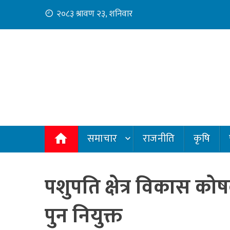
Skip
२०८३ श्रावण २३, शनिवार
to
content
समाचार
राजनीति
कृषि
पशुपति क्षेत्र विकास कोष
पुन नियुक्त