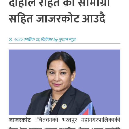
दाहाल राहत का सामाग्री
सहित जाजरकोट आउदै
२०८० कार्तिक २३, बिहीवार
by
तुफान न्यूज
जाजरकोट
।चितवनको भरतपुर महानगरपालिकाकी