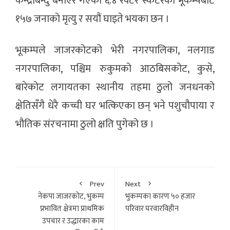
केन्द्रबिन्दु बनाएर गएको ६.४ रेक्टर स्केटरको भूकम्पबाट
१५७ जनाकाे मृत्यु र सयौं घाइते भयका छन ।
भूकम्पले जाजरकोटको भेरी नगरपालिका, नलगाड
नगरपालिका, पश्चिम रुकुमको आठबिसकोट, कुसे,
बारेकोट लगायतका स्थानीय तहमा ठुलो जनधनको
क्षेतिसँगै धेरै कच्ची घर भत्किएका छन् भने पशुचौपाया र
भौतिक संरचनामा ठुलो क्षति पुगेको छ ।
Prev
Next
नेकपा जाजरकोट, भुकम्प
भुकम्पका कारण ५० हजार
प्रभावित क्षेत्रमा प्राथमिक
परिवार घरवारविहीन
उपचार र उद्धारका काम