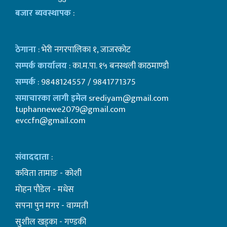
बजार ब्यवस्थापक
:
ठेगाना
: भेरी नगरपालिका १, जाजरकोट
सम्पर्क कार्यालय
: का.म.पा. १५ बनस्थली काठमाण्डाै
सम्पर्क
: 9848124557 / 9841771375
समाचारका लागी इमेल
srediyam@gmail.com
tuphannewe2079@gmail.com
evccfn@gmail.com
संवाददाता
:
कविता तामाङ - कोशी
माेहन पाैडेल - मधेस
सपना पुन मगर - वाग्मती
सुशील खड्का - गण्डकी