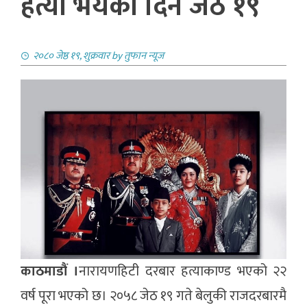
हत्या भयकाे दिन जेठ १९
२०८० जेष्ठ १९, शुक्रवार
by
तुफान न्यूज
काठमाडौं ।
नारायणहिटी दरबार हत्याकाण्ड भएको २२
वर्ष पूरा भएको छ। २०५८ जेठ १९ गते बेलुकी राजदरबारमै