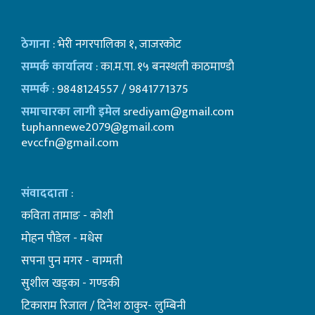
ठेगाना
: भेरी नगरपालिका १, जाजरकोट
सम्पर्क कार्यालय
: का.म.पा. १५ बनस्थली काठमाण्डाै
सम्पर्क
: 9848124557 / 9841771375
समाचारका लागी इमेल
srediyam@gmail.com
tuphannewe2079@gmail.com
evccfn@gmail.com
संवाददाता
:
कविता तामाङ - कोशी
माेहन पाैडेल - मधेस
सपना पुन मगर - वाग्मती
सुशील खड्का - गण्डकी
टिकाराम रिजाल / दिनेश ठाकुर- लुम्बिनी