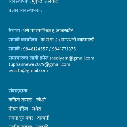
ब्यवस्थापक
: मुकुन्द सिलवाल
बजार ब्यवस्थापक
:
ठेगाना
: भेरी नगरपालिका १, जाजरकोट
सम्पर्क कार्यालय
: का.म.पा. १५ बनस्थली काठमाण्डाै
सम्पर्क
: 9848124557 / 9841771375
समाचारका लागी इमेल
srediyam@gmail.com
tuphannewe2079@gmail.com
evccfn@gmail.com
संवाददाता
:
कविता तामाङ - कोशी
माेहन पाैडेल - मधेस
सपना पुन मगर - वाग्मती