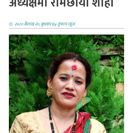
अध्यक्षमा रामछाँया शाही
२०८० बैशाख २०, बुधवार
by
तुफान न्यूज