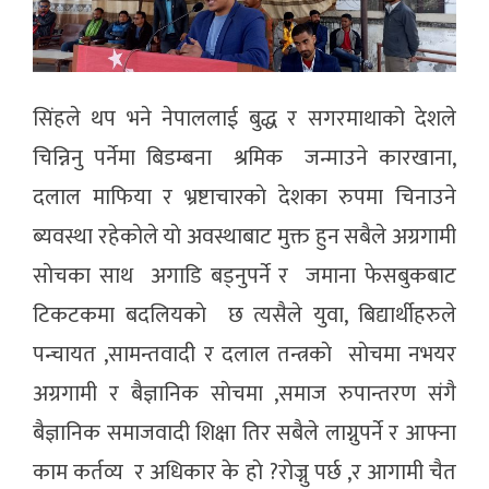
सिंहले थप भने नेपाललाई बुद्ध र सगरमाथाको देशले
चिन्निनु पर्नेमा बिडम्बना श्रमिक जन्माउने कारखाना,
दलाल माफिया र भ्रष्टाचारकाे देशका रुपमा चिनाउने
ब्यवस्था रहेकाेले याे अवस्थाबाट मुक्त हुन सबैले अग्रगामी
साेचका साथ अगाडि बड्नुपर्ने र जमाना फेसबुकबाट
टिकटकमा बदलियकाे छ त्यसैले युवा, बिद्यार्थीहरुले
पन्चायत ,सामन्तवादी र दलाल तन्त्रकाे साेचमा नभयर
अग्रगामी र बैज्ञानिक साेचमा ,समाज रुपान्तरण संगै
बैज्ञानिक समाजवादी शिक्षा तिर सबैले लाग्नुपर्ने र आफ्ना
काम कर्तव्य र अधिकार के हाे ?राेज्नु पर्छ ,र आगामी चैत