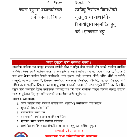
Prev
Next
नेकपा बहुमत जाजरकोटकाे
स्ववियु निर्वाचन बिद्यार्थीकाे
संयाेजकमा : हिमाल
सुखदुःख मा साथ दिने र
बिद्यार्थीद्वारा अनुमाेदित हुनु
पर्छ । इ.नवराज भट्ट