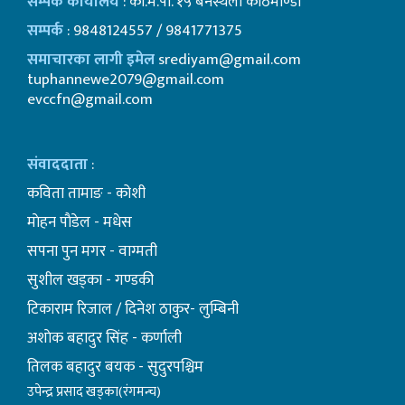
सम्पर्क कार्यालय
: का.म.पा. १५ बनस्थली काठमाण्डाै
सम्पर्क
: 9848124557 / 9841771375
समाचारका लागी इमेल
srediyam@gmail.com
tuphannewe2079@gmail.com
evccfn@gmail.com
संवाददाता
:
कविता तामाङ - कोशी
माेहन पाैडेल - मधेस
सपना पुन मगर - वाग्मती
सुशील खड्का - गण्डकी
टिकाराम रिजाल / दिनेश ठाकुर- लुम्बिनी
अशाेक बहादुर सिंह - कर्णाली
तिलक बहादुर बयक - सुदुरपश्चिम
उपेन्द्र प्रसाद खड्का(रंगमन्च)