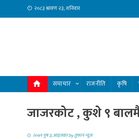
Skip
२०८३ श्रावण २३, शनिवार
to
content
समाचार
राजनीति
कृषि
जाजरकोट , कुशे ९ बालमैत
२०७९ पुष ३, आइतवार
by
तुफान न्यूज