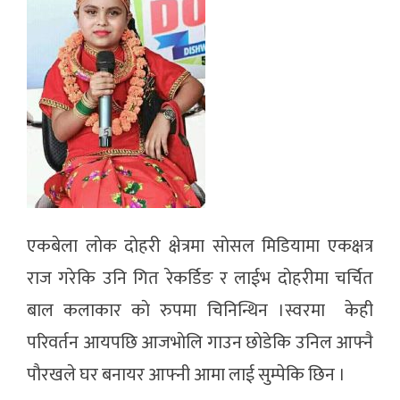
एकबेला लाेक दाेहरी क्षेत्रमा साेसल मिडियामा एकक्षत्र
राज गरेकि उनि गित रेकर्डिङ र लाईभ दाेहरीमा चर्चित
बाल कलाकार काे रुपमा चिनिन्थिन ।स्वरमा केही
परिवर्तन आयपछि आजभाेलि गाउन छाेडेकि उनिल आफ्नै
पाैरखले घर बनायर आफ्नी आमा लाई सुम्पेकि छिन ।