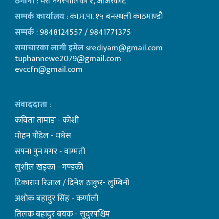
ठेगाना
: भेरी नगरपालिका १, जाजरकोट
सम्पर्क कार्यालय
: का.म.पा. १५ बनस्थली काठमाण्डाै
सम्पर्क
: 9848124557 / 9841771375
समाचारका लागी इमेल
srediyam@gmail.com
tuphannewe2079@gmail.com
evccfn@gmail.com
संवाददाता
:
कविता तामाङ - कोशी
माेहन पाैडेल - मधेस
सपना पुन मगर - वाग्मती
सुशील खड्का - गण्डकी
टिकाराम रिजाल / दिनेश ठाकुर- लुम्बिनी
अशाेक बहादुर सिंह - कर्णाली
तिलक बहादुर बयक - सुदुरपश्चिम