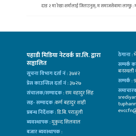
दाङ २ मा रेखा शर्मालाई जिताउनुस्, म समाजसेवामा लाग्छु : 
पहाडी मिडिया नेटवर्क प्रा.लि. द्वारा
ठेगाना
: 
सञ्चालित
सम्पर्क 
बनस्थली क
सूचना विभाग दर्ता नं
: ३७४२
सम्पर्क
: 
प्रेस काउन्सिल दर्ता नं
: ३७२७
समाचारक
संचालक/सम्पादक
: राम वहादुर सिंह
srediy
सह- सम्पादक
:कर्ण बहादुर शाही
tuphan
evccfn
प्रबन्ध निर्देशक
: डि.बि. पराजुली
ब्यवस्थापक
: मुकुन्द सिलवाल
बजार ब्यवस्थापक
: