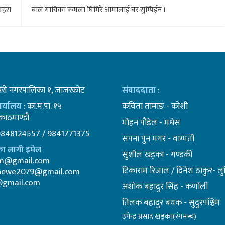
महरा
बाल गायिका कमला घिमिरे आमालाई घर सुम्पिईन ।
भेरी नगरपालिका १, जाजरकोट
संवाददाता
:
कार्यालय
: का.म.पा. १५
कविता तामाङ - कोशी
ाठमाण्डाै
माेहन पाैडेल - मधेस
9848124557 / 9841771375
सपना पुन मगर - वाग्मती
ा लागी इमेल
सुशील खड्का - गण्डकी
am@gmail.com
टिकाराम रिजाल / दिनेश ठाकुर- लुम
newe2079@gmail.com
@gmail.com
अशाेक बहादुर सिंह - कर्णाली
तिलक बहादुर बयक - सुदुरपश्चिम
उपेन्द्र प्रसाद खड्का(रंगमन्च)