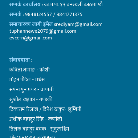
सम्पर्क कार्यालय
: का.म.पा. १५ बनस्थली काठमाण्डाै
सम्पर्क
: 9848124557 / 9841771375
समाचारका लागी इमेल
srediyam@gmail.com
tuphannewe2079@gmail.com
evccfn@gmail.com
संवाददाता
:
कविता तामाङ - कोशी
माेहन पाैडेल - मधेस
सपना पुन मगर - वाग्मती
सुशील खड्का - गण्डकी
टिकाराम रिजाल / दिनेश ठाकुर- लुम्बिनी
अशाेक बहादुर सिंह - कर्णाली
तिलक बहादुर बयक - सुदुरपश्चिम
उपेन्द्र प्रसाद खड्का(रंगमन्च)