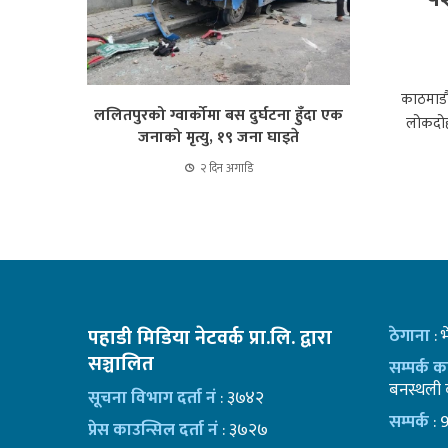
काठमाडौं
ललितपुरको ग्वार्कोमा बस दुर्घटना हुँदा एक
लोकदोहो
जनाको मृत्यु, १९ जना घाइते
२ दिन अगाडि
पहाडी मिडिया नेटवर्क प्रा.लि. द्वारा
ठेगाना
: 
सञ्चालित
सम्पर्क 
बनस्थली क
सूचना विभाग दर्ता नं
: ३७४२
सम्पर्क
: 
प्रेस काउन्सिल दर्ता नं
: ३७२७