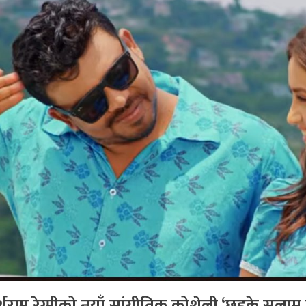
्शुराम रेग्मीको नयाँ सांगीतिक कोशेली ‘छड्के सलाम