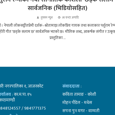
सार्वजनिक (भिडियोसहित)
तुफान न्यूज
२१ घन्टा अगाडि
 । नेपाली लोकसङ्गीतप्रेमी दर्शक–श्रोतामाझ लोकप्रिय गायक तथा कलाकार पर्शुराम रेग्
री गीत ‘छड्के सलाम छ’ सार्वजनिक भएको छ। मौलिक शब्द, आकर्षक संगीत र उत्कृष्
प्रस्तुतिका ...
भेरी नगरपालिका १, जाजरकोट
संवाददाता
:
कार्यालय
: का.म.पा. १५
कविता तामाङ - कोशी
ाठमाण्डाै
माेहन पाैडेल - मधेस
9848124557 / 9841771375
सपना पुन मगर - वाग्मती