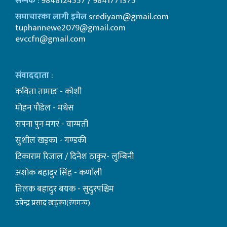
सम्पर्क
: 9848124557 / 9841771375
समाचारका लागी इमेल
srediyam@gmail.com
tuphannewe2079@gmail.com
evccfn@gmail.com
संवाददाता
:
कविता तामाङ - कोशी
माेहन पाैडेल - मधेस
सपना पुन मगर - वाग्मती
सुशील खड्का - गण्डकी
टिकाराम रिजाल / दिनेश ठाकुर- लुम्बिनी
अशाेक बहादुर सिंह - कर्णाली
तिलक बहादुर बयक - सुदुरपश्चिम
उपेन्द्र प्रसाद खड्का(रंगमन्च)