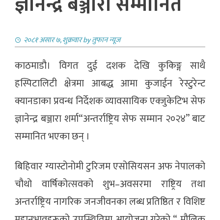
ज्ञानेन्द्र बञ्जारा सम्मानित
२०८१ असार ७, शुक्रवार
by
तुफान न्यूज
काठमाडौ। विगत दुई दशक देखि कुकिङ्ग साथै
हस्पिटालिटी क्षेत्रमा आबद्ध आमा कुजाईन रेस्टुरेन्ट
क्यानडाका प्रवन्ध निर्देशक व्यावसायिक एक्जुकेटिभ सेफ
ज्ञानेन्द्र बञ्जारा शर्मा“अन्तर्राष्ट्रिय सेफ सम्मान २०२४” बाट
सम्मानित भएका छन् ।
बिहिवार ग्यास्टोनोमी टुरिजम एसोसियसन अफ नेपालको
चौथो वार्षिकोत्सवको शुभ–अवसरमा राष्ट्रिय तथा
अन्तर्राष्ट्रिय नागरिक जनजीवनका लब्ध प्रतिष्ठित र विशिष्ट
महानुभावहरूको उपस्थितिमा आयोजना गरेको “ मौलिक