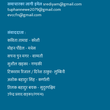
समाचारका लागी इमेल
srediyam@gmail.com
tuphannewe2079@gmail.com
evccfn@gmail.com
संवाददाता
:
कविता तामाङ - कोशी
माेहन पाैडेल - मधेस
सपना पुन मगर - वाग्मती
सुशील खड्का - गण्डकी
टिकाराम रिजाल / दिनेश ठाकुर- लुम्बिनी
अशाेक बहादुर सिंह - कर्णाली
तिलक बहादुर बयक - सुदुरपश्चिम
उपेन्द्र प्रसाद खड्का(रंगमन्च)