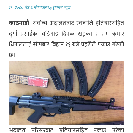
२०८० चैत्र ६, मंगलवार
by
तुफान न्यूज
काठमाडौं
:सर्वोच्च अदालतबाट स्वचालि हतियारसहित
दुर्गा प्रसाईंका बडिगाड दिपक खड्का र राम कुमार
धिमाललाई साेमबार बिहान ११ बजे प्रहरीले पक्राउ गरेकाे
छ।
अदालत परिसरबाट हतियारसहित पक्राउ परेका