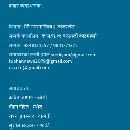
बजार ब्यवस्थापक
:
ठेगाना
: भेरी नगरपालिका १, जाजरकोट
सम्पर्क कार्यालय
: का.म.पा. १५ बनस्थली काठमाण्डाै
सम्पर्क
: 9848124557 / 9841771375
समाचारका लागी इमेल
srediyam@gmail.com
tuphannewe2079@gmail.com
evccfn@gmail.com
संवाददाता
:
कविता तामाङ - कोशी
माेहन पाैडेल - मधेस
सपना पुन मगर - वाग्मती
सुशील खड्का - गण्डकी