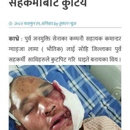
सहकर्मीबाट कुटिय
२०८० फाल्गुन १९, शनिवार
by
तुफान न्यूज
काभ्रे
: पुर्व जनमुक्ति सेनाका कम्पनी सहायक कमान्डर
ग्याङ्जा लामा ( भाैतिक) लाई साेहि जिल्लाका पुर्व
सहकर्मी साथिहरुले कुटपिट गरि घाइते बनायका थिय ।