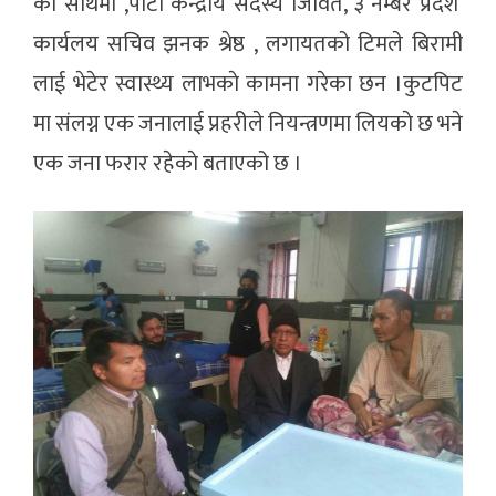
का साथमा ,पार्टी केन्द्रीय सदस्य जिवित, ३ नम्बर प्रदेश
कार्यलय सचिव झनक श्रेष्ठ , लगायतको टिमले बिरामी
लाई भेटेर स्वास्थ्य लाभकाे कामना गरेका छन ।कुटपिट
मा संलग्न एक जनालाई प्रहरीले नियन्त्रणमा लियकाे छ भने
एक जना फरार रहेकाे बताएको छ ।