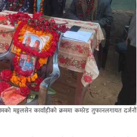
को मङ्गलसेन कार्वाहीको क्रममा कमरेड तुफानलगायत दर्जनौं