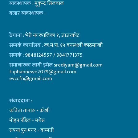
ब्यवस्थापक
: मुकुन्द सिलवाल
बजार ब्यवस्थापक
:
ठेगाना
: भेरी नगरपालिका १, जाजरकोट
सम्पर्क कार्यालय
: का.म.पा. १५ बनस्थली काठमाण्डाै
सम्पर्क
: 9848124557 / 9841771375
समाचारका लागी इमेल
srediyam@gmail.com
tuphannewe2079@gmail.com
evccfn@gmail.com
संवाददाता
:
कविता तामाङ - कोशी
माेहन पाैडेल - मधेस
सपना पुन मगर - वाग्मती