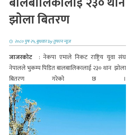
बालबालिकालाई २३० थान
झाेला बितरण
२०८० पुष २५, बुधवार
by
तुफान न्यूज
जाजरकोट
: नेकपा एमाले निकट राष्ट्रिय युवा संघ
नेपालले भुकम्प पिडित बालबालिकालाई २३० थान झाेला
बितरण गरेकाे छ ।