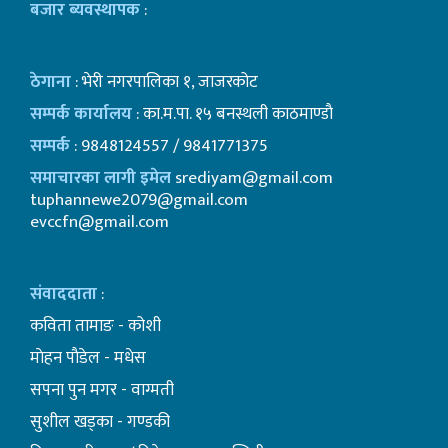
बजार ब्यवस्थापक
:
ठेगाना
: भेरी नगरपालिका १, जाजरकोट
सम्पर्क कार्यालय
: का.म.पा. १५ बनस्थली काठमाण्डाै
सम्पर्क
: 9848124557 / 9841771375
समाचारका लागी इमेल
srediyam@gmail.com
tuphannewe2079@gmail.com
evccfn@gmail.com
संवाददाता
:
कविता तामाङ - कोशी
माेहन पाैडेल - मधेस
सपना पुन मगर - वाग्मती
सुशील खड्का - गण्डकी