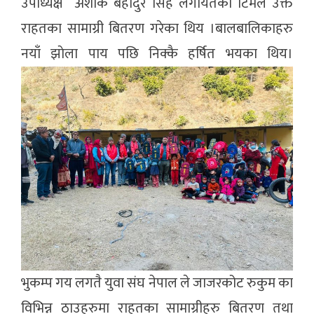
उपाध्यक्ष अशाेक बहादुर सिंह लगायतको टिमले उक्त
राहतका सामाग्री बितरण गरेका थिय ।बालबालिकाहरु
नयाँ झाेला पाय पछि निक्कै हर्षित भयका थिय।
भुकम्प गय लगतै युवा संघ नेपाल ले जाजरकोट रुकुम का
विभिन्न ठाउहरुमा राहतका सामाग्रीहरु बितरण तथा