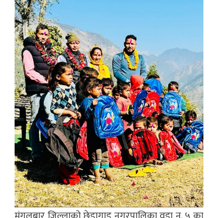
मंगलबार जिल्लाको छेडागाड नगरपालिका वडा न. ५ का