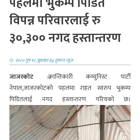
पहलमा भुकम्प पिडित
विपन्न परिवारलाई रु
३०,३०० नगद हस्तान्तरण
२०८० पुष १८, बुधवार
by
तुफान न्यूज
जाजरकोट
:क्रान्तिकारी कम्युनिस्ट पार्टी
नेपाल,जाजरकोटको पहलमा राहत स्वरुप भुकम्प
पिडितलाई नगद हस्तान्तरण गरियकाे छ।