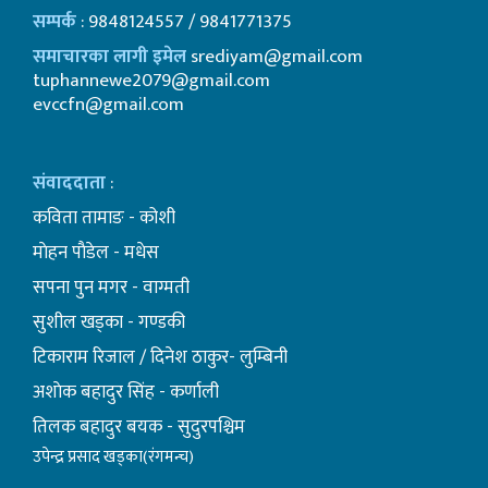
सम्पर्क
: 9848124557 / 9841771375
समाचारका लागी इमेल
srediyam@gmail.com
tuphannewe2079@gmail.com
evccfn@gmail.com
संवाददाता
:
कविता तामाङ - कोशी
माेहन पाैडेल - मधेस
सपना पुन मगर - वाग्मती
सुशील खड्का - गण्डकी
टिकाराम रिजाल / दिनेश ठाकुर- लुम्बिनी
अशाेक बहादुर सिंह - कर्णाली
तिलक बहादुर बयक - सुदुरपश्चिम
उपेन्द्र प्रसाद खड्का(रंगमन्च)