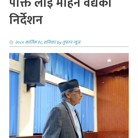
पंक्ति लाई माेहन वैद्यकाे
निर्देशन
२०८० कार्तिक १८, शनिवार
by
तुफान न्यूज