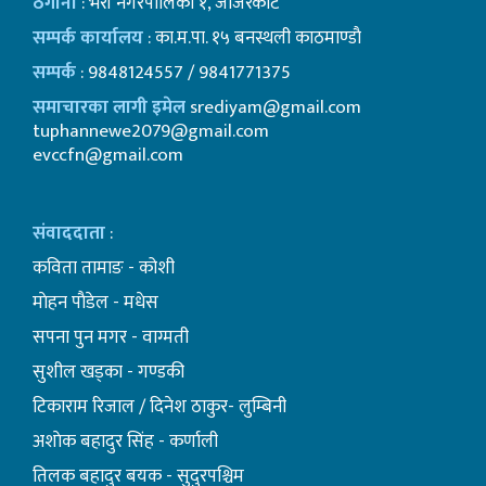
ठेगाना
: भेरी नगरपालिका १, जाजरकोट
सम्पर्क कार्यालय
: का.म.पा. १५ बनस्थली काठमाण्डाै
सम्पर्क
: 9848124557 / 9841771375
समाचारका लागी इमेल
srediyam@gmail.com
tuphannewe2079@gmail.com
evccfn@gmail.com
संवाददाता
:
कविता तामाङ - कोशी
माेहन पाैडेल - मधेस
सपना पुन मगर - वाग्मती
सुशील खड्का - गण्डकी
टिकाराम रिजाल / दिनेश ठाकुर- लुम्बिनी
अशाेक बहादुर सिंह - कर्णाली
तिलक बहादुर बयक - सुदुरपश्चिम