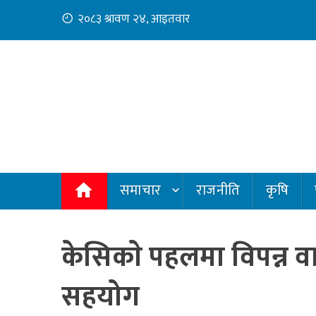
Skip
२०८३ श्रावण २४, आइतवार
to
content
समाचार
राजनीति
कृषि
केसिकाे पहलमा विपन्न 
सहयोग