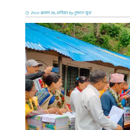
२०८० श्रावण २७, शनिवार
by
तुफान न्यूज