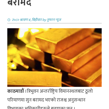
बरामद
२०८० श्रावण ४, बिहीवार
by
तुफान न्यूज
काठमाडौं
।त्रिभुवन अन्तर्राष्ट्रिय विमानस्थलबाट ठूलो
परिमाणमा सुन बरामद भएको राजश्व अनुसन्धान
विभागका अधिकारीहरुले बताएका छन् ।