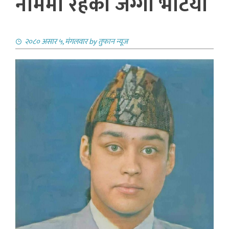
नाममा रहेकाे जग्गा भेटियाे
२०८० असार ५, मंगलवार
by
तुफान न्यूज