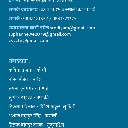
ठेगाना
: भेरी नगरपालिका १, जाजरकोट
सम्पर्क कार्यालय
: का.म.पा. १५ बनस्थली काठमाण्डाै
सम्पर्क
: 9848124557 / 9841771375
समाचारका लागी इमेल
srediyam@gmail.com
tuphannewe2079@gmail.com
evccfn@gmail.com
संवाददाता
:
कविता तामाङ - कोशी
माेहन पाैडेल - मधेस
सपना पुन मगर - वाग्मती
सुशील खड्का - गण्डकी
टिकाराम रिजाल / दिनेश ठाकुर- लुम्बिनी
अशाेक बहादुर सिंह - कर्णाली
तिलक बहादुर बयक - सुदुरपश्चिम