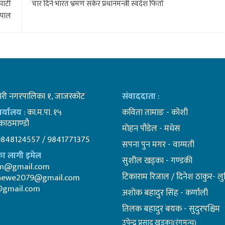
ार्टी
चार दिने भारत भ्रमण सकेर प्रधानमन्त्री स्वदेश फिर्ता
ेपाल
भेरी नगरपालिका १, जाजरकोट
संवाददाता
:
कार्यालय
: का.म.पा. १५
कविता तामाङ - कोशी
ाठमाण्डाै
माेहन पाैडेल - मधेस
9848124557 / 9841771375
सपना पुन मगर - वाग्मती
ा लागी इमेल
सुशील खड्का - गण्डकी
am@gmail.com
टिकाराम रिजाल / दिनेश ठाकुर- लुम
newe2079@gmail.com
@gmail.com
अशाेक बहादुर सिंह - कर्णाली
तिलक बहादुर बयक - सुदुरपश्चिम
उपेन्द्र प्रसाद खड्का(रंगमन्च)