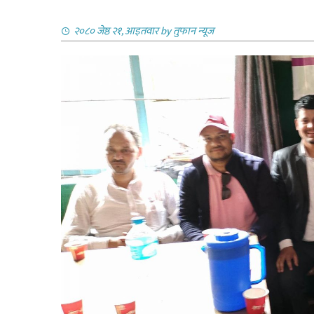
२०८० जेष्ठ २१, आइतवार
by
तुफान न्यूज