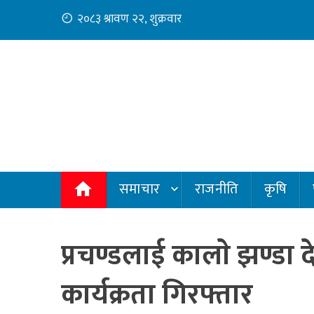
Skip
२०८३ श्रावण २२, शुक्रवार
to
content
समाचार
राजनीति
कृषि
प्रचण्डलाई कालाे झण्डा द
कार्यक्रता गिरफ्तार