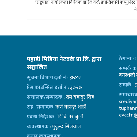
‘राष्ट्रघाती नागरिकता विधेयक खारेज गर’: क्रान्तिकारी कम्युनिस्ट प
न
पहाडी मिडिया नेटवर्क प्रा.लि. द्वारा
ठेगाना
: 
सञ्चालित
सम्पर्क 
बनस्थली क
सूचना विभाग दर्ता नं
: ३७४२
सम्पर्क
: 
प्रेस काउन्सिल दर्ता नं
: ३७२७
समाचारक
संचालक/सम्पादक
: राम वहादुर सिंह
srediy
सह- सम्पादक
:कर्ण बहादुर शाही
tuphan
evccfn
प्रबन्ध निर्देशक
: डि.बि. पराजुली
ब्यवस्थापक
: मुकुन्द सिलवाल
बजार ब्यवस्थापक
: