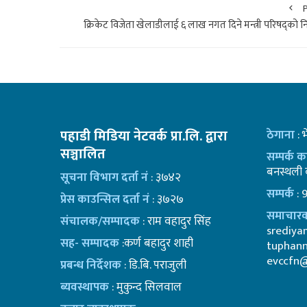
क्रिकेट विजेता खेलाडीलाई ६ लाख नगत दिने मन्त्री परिषद्को नि
पहाडी मिडिया नेटवर्क प्रा.लि. द्वारा
ठेगाना
: 
सञ्चालित
सम्पर्क 
बनस्थली क
सूचना विभाग दर्ता नं
: ३७४२
सम्पर्क
: 
प्रेस काउन्सिल दर्ता नं
: ३७२७
समाचारक
संचालक/सम्पादक
: राम वहादुर सिंह
srediy
सह- सम्पादक
:कर्ण बहादुर शाही
tuphan
evccfn
प्रबन्ध निर्देशक
: डि.बि. पराजुली
ब्यवस्थापक
: मुकुन्द सिलवाल