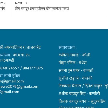
Prev
Next
र्णय
टाेप बहादुर रायमाझीका छाेरा सन्दिप पक्राउ
भेरी नगरपालिका १, जाजरकोट
संवाददाता
:
कार्यालय
: का.म.पा. १५
कविता तामाङ - कोशी
ाठमाण्डाै
माेहन पाैडेल - मधेस
9848124557 / 9841771375
सपना पुन मगर - वाग्मती
ा लागी इमेल
सुशील खड्का - गण्डकी
am@gmail.com
टिकाराम रिजाल / दिनेश ठाकुर- लुम
newe2079@gmail.com
@gmail.com
अशाेक बहादुर सिंह - कर्णाली
तिलक बहादुर बयक - सुदुरपश्चिम