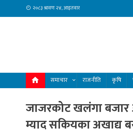
Skip
२०८३ श्रावण २४, आइतवार
to
content
समाचार
राजनीति
कृषि
जाजरकोट खलंगा बजार अ
म्याद सकियका अखाद्य बस्त