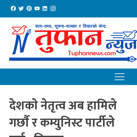
Skip
to
content
देशकाे नेतृत्व अब हामिले
गर्छाै र कम्युनिस्ट पार्टीले