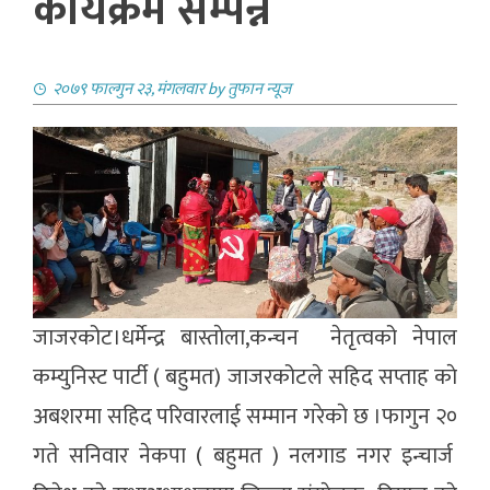
कार्यक्रम सम्पन्न
२०७९ फाल्गुन २३, मंगलवार
by
तुफान न्यूज
जाजरकोट।धर्मेन्द्र बास्ताेला,कन्चन नेतृत्वको नेपाल
कम्युनिस्ट पार्टी ( बहुमत) जाजरकोटले सहिद सप्ताह काे
अबशरमा सहिद परिवारलाई सम्मान गरेकाे छ ।फागुन २०
गते सनिवार नेकपा ( बहुमत ) नलगाड नगर इन्चार्ज