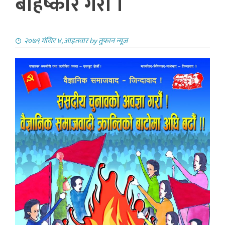
बहिष्कार गराैं ।
२०७९ मंसिर ४, आइतवार
by
तुफान न्यूज