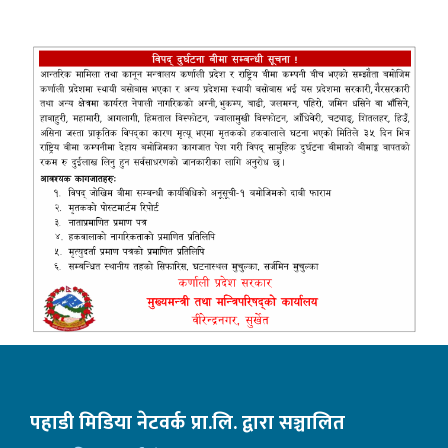
पहाडी मिडिया नेटवर्क प्रा.लि. द्वारा सञ्चालित