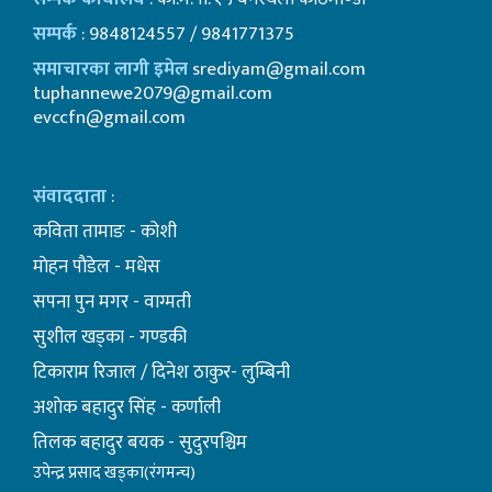
सम्पर्क
: 9848124557 / 9841771375
समाचारका लागी इमेल
srediyam@gmail.com
tuphannewe2079@gmail.com
evccfn@gmail.com
संवाददाता
:
कविता तामाङ - कोशी
माेहन पाैडेल - मधेस
सपना पुन मगर - वाग्मती
सुशील खड्का - गण्डकी
टिकाराम रिजाल / दिनेश ठाकुर- लुम्बिनी
अशाेक बहादुर सिंह - कर्णाली
तिलक बहादुर बयक - सुदुरपश्चिम
उपेन्द्र प्रसाद खड्का(रंगमन्च)