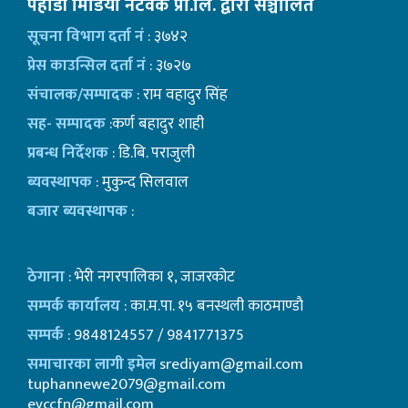
पहाडी मिडिया नेटवर्क प्रा.लि. द्वारा सञ्चालित
सूचना विभाग दर्ता नं
: ३७४२
प्रेस काउन्सिल दर्ता नं
: ३७२७
संचालक/सम्पादक
: राम वहादुर सिंह
सह- सम्पादक
:कर्ण बहादुर शाही
प्रबन्ध निर्देशक
: डि.बि. पराजुली
ब्यवस्थापक
: मुकुन्द सिलवाल
बजार ब्यवस्थापक
:
ठेगाना
: भेरी नगरपालिका १, जाजरकोट
सम्पर्क कार्यालय
: का.म.पा. १५ बनस्थली काठमाण्डाै
सम्पर्क
: 9848124557 / 9841771375
समाचारका लागी इमेल
srediyam@gmail.com
tuphannewe2079@gmail.com
evccfn@gmail.com