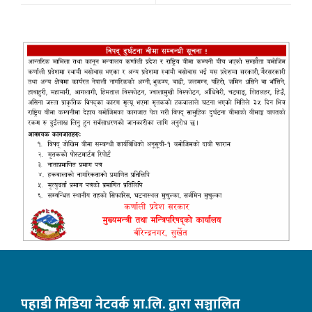
पहाडी मिडिया नेटवर्क प्रा.लि. द्वारा सञ्चालित