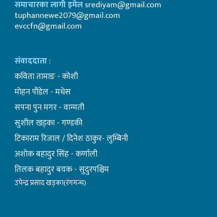
समाचारका लागी इमेल
srediyam@gmail.com
tuphannewe2079@gmail.com
evccfn@gmail.com
संवाददाता
:
कविता तामाङ - कोशी
माेहन पाैडेल - मधेस
सपना पुन मगर - वाग्मती
सुशील खड्का - गण्डकी
टिकाराम रिजाल / दिनेश ठाकुर- लुम्बिनी
अशाेक बहादुर सिंह - कर्णाली
तिलक बहादुर बयक - सुदुरपश्चिम
उपेन्द्र प्रसाद खड्का(रंगमन्च)