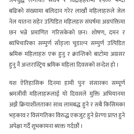
जनयुद्ध लगायत संघर्ष र विद्रोहहरुमा २५०० भन्दा
बढिकाे संख्यामा बलिदान गरेर लाखौं महिलाहरुले जेल
नेल यातना सहेर उत्पिडित महिलहरु संघर्षमा अग्रपंक्तिमा
छन भन्ने प्रमाणित गरिसकेको छन। शाेषण, दमन र
ब्यभिचारिका सम्पुर्ण साँङ्ला चुडाल्न सम्पुर्ण उत्पिडित
श्रमिक महिलाहरु एक हुनु र क्रान्तिकाे बाटाेमा अग्रसर
हुनु नै अन्तरास्ट्रिय श्रमिक महिला दिवसको सन्देश हाे ।
यश ऐतिहासिक दिनमा हामी पुनः संसारका सम्पूर्ण
श्रमजीवी महिलाहरूलाई याे दिवसले मुक्ति अभियानमा
अझै क्रियाशीलताका साथ लामबद्ध हुने र सबै किसिमका
भड्काव र विसंगतिका विरुद्ध एकजुट हुने प्रेरणा प्राप्त हुने
अपेक्षा गर्दै शुभकामना ब्यक्त गर्दछौं ।