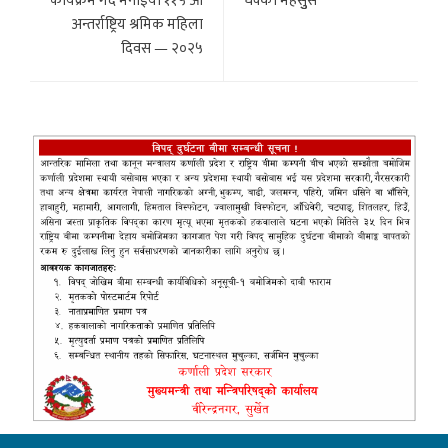
कार्यक्रम गर्दै मनाईयो ११५ औँ
धक्का महसुुस
अन्तर्राष्ट्रिय श्रमिक महिला
दिवस — २०२५