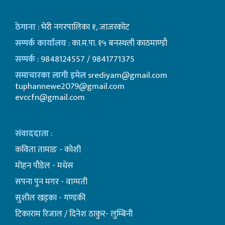
ठेगाना
: भेरी नगरपालिका १, जाजरकोट
सम्पर्क कार्यालय
: का.म.पा. १५ बनस्थली काठमाण्डाै
सम्पर्क
: 9848124557 / 9841771375
समाचारका लागी इमेल
srediyam@gmail.com
tuphannewe2079@gmail.com
evccfn@gmail.com
संवाददाता
:
कविता तामाङ - कोशी
माेहन पाैडेल - मधेस
सपना पुन मगर - वाग्मती
सुशील खड्का - गण्डकी
टिकाराम रिजाल / दिनेश ठाकुर- लुम्बिनी