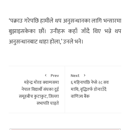
‘पक्राउ गरेपछि हामीले थप अनुसन्धानका लागि भन्सारमा
बुझाइसकेका छौं। उनीहरू कहाँ जाँदै थिए भन्ने थप
अनुसन्धानबाट थाहा होला,’ उनले भने।
Prev
Next
महेन्द्र मोरङ क्याम्पसमा
६ महिनापछि नेप्से २८ सय
नेपाल विद्यार्थी संघका दुई
माथि, वृद्धितर्फ डाेर्‍याउँदै
समूहबीच कुटाकुट, जिल्ला
वाणिज्य बैंक
सभापति घाइते