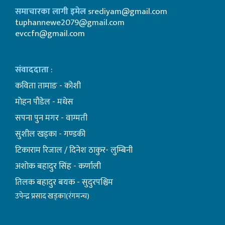
समाचारका लागी इमेल
srediyam@gmail.com
tuphannewe2079@gmail.com
evccfn@gmail.com
संवाददाता
:
कविता तामाङ - कोशी
माेहन पाैडेल - मधेस
सपना पुन मगर - वाग्मती
सुशील खड्का - गण्डकी
टिकाराम रिजाल / दिनेश ठाकुर- लुम्बिनी
अशाेक बहादुर सिंह - कर्णाली
तिलक बहादुर बयक - सुदुरपश्चिम
उपेन्द्र प्रसाद खड्का(रंगमन्च)