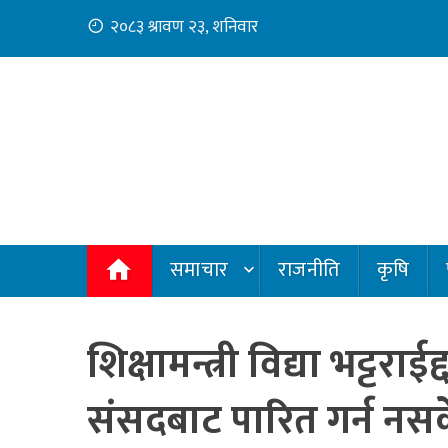
Skip
२०८३ श्रावण २३, शनिवार
to
content
समाचार
राजनीति
कृषि
शिक्षामन्त्री विद्या भट्टरा
संसदबाट पारित गर्न नसक