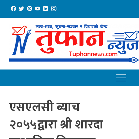
Skip
to
content
एसएलसी ब्याच
२०५५द्वारा श्री शारदा