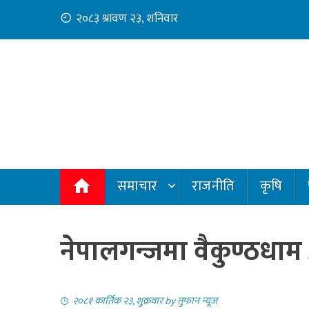
Skip
२०८३ श्रावण २३, शनिवार
to
content
समाचार
राजनीति
कृषि
नेपालगन्जमा वैकुण्ठधाम
२०८१ कार्तिक २३, शुक्रवार
by
तुफान न्यूज