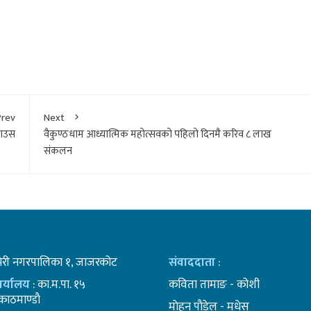
Prev
Next
हाउस
वैकुण्ठधाम आध्यात्मिक महोत्सवको पहिलो दिनमै करिव ८ लाख
संकलन
भेरी नगरपालिका १, जाजरकोट
संवाददाता
:
कार्यालय
: का.म.पा. १५
कविता तामाङ - कोशी
ाठमाण्डाै
माेहन पाैडेल - मधेस