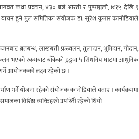
गवत कथा प्रवचन, ४ः३० बजे आरती र पुष्पाञ्जली, ७ः१५ देखि ९
य वाचन हुने मुल समितिका संयोजक डा. सुरेश कुमार कानोडियाले
नबाट ब्रतबन्ध, लाखबत्ती प्रज्ज्वलन, तुलादान, भूमिदान, गौदान,
 संकलन भएको रकमबाट बाँकेको डुडुवा ५ सिधनियाघाटमा आधुनिक
ण गर्ने आयोजकको लक्ष्य रहेको छ ।
निर्माण गर्ने योजना रहेको संयोजक कानोडियाले बताए । कार्यक्रममा
समाजका विशिष्ठ व्यक्तिहरुो उपस्तिी रहेको थियो।