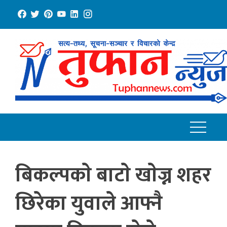
Skip
to
content
बिकल्पकाे बाटाे खाेज्न शहर
छिरेका युवाले आफ्नै