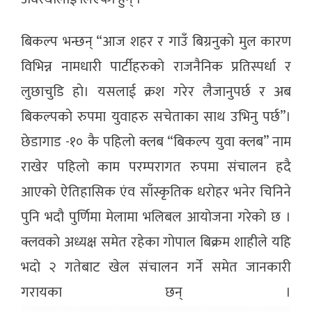
बिकल्प भन्छन् “आज शहर र गाउँ बिग्रनुकाे मुल कारण
विभिन्न नामधारी पार्टीहरुकाे राजनैनिक प्रतिस्पर्धा र
लुछाचुडि हाे। यसलाई क्रश गरेर लैजानुपर्छ र अब
बिकल्पकाे रुपमा युवाहरु सचेताका साथ उभिनु पर्छ”।
छेडागाड -१० कै पहिलाे क्लब “बिकल्प युवा क्लब” नाम
राखेर पहिलाे काम परम्परागत रुपमा संचालन हदै
आएकाे ऐतिहासिक एंव साँस्कृतिक धराेहर भनेर चिनिने
पुनि भदाै पुर्णिमा मेलामा भलिबल आयाेजना गरेकाे छ ।
क्लवकाे अध्यक्ष समेत रहेका गाेपाल बिक्रम शाहीले यहि
भदाे २ गतेबाट खेल संचालन गर्ने समेत जानकारी
गरायका छन् ।