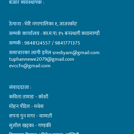
बजार ब्यवस्थापक
:
ठेगाना
: भेरी नगरपालिका १, जाजरकोट
सम्पर्क कार्यालय
: का.म.पा. १५ बनस्थली काठमाण्डाै
सम्पर्क
: 9848124557 / 9841771375
समाचारका लागी इमेल
srediyam@gmail.com
tuphannewe2079@gmail.com
evccfn@gmail.com
संवाददाता
:
कविता तामाङ - कोशी
माेहन पाैडेल - मधेस
सपना पुन मगर - वाग्मती
सुशील खड्का - गण्डकी