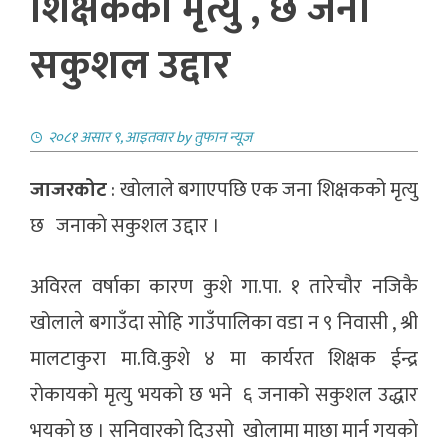
शिक्षकको मृत्यु , छ जना
सकुशल उद्दार
२०८१ असार ९, आइतवार
by
तुफान न्यूज
जाजरकोट
: खाेलाले बगाएपछि एक जना शिक्षकको मृत्यु
छ जनाकाे सकुशल उद्दार ।
अविरल वर्षाका कारण कुशे गा.पा. १ तारेचौर नजिकै
खोलाले बगाउँदा साेहि गाउँपालिका वडा न ९ निवासी , श्री
मालटाकुरा मा.वि.कुशे ४ मा कार्यरत शिक्षक ईन्द्र
राेकायकाे मृत्यु भयकाे छ भने ६ जनाको सकुशल उद्धार
भयकाे छ । सनिवारकाे दिउसो खाेलामा माछा मार्न गयकाे