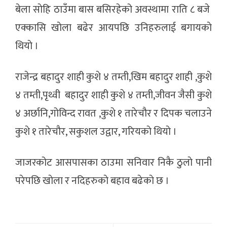
बेला साेहि ठाउँमा बास बसिरहेको अवस्थामा राति ८ बजे
एक्कासि खाेला बढेर आयपछि उनिहरुलाई बगायकाे
थियाे ।
राजेन्द्र बहादुर शाही कुशे ४ तम्ती,खिम बहादुर शाही ,कुशे
४ तम्ती,पृथ्वी बहादुर शाही कुशे ४ तम्ती,जीवन जैसी कुशे
४ अर्छानि,गोविन्द रावत ,कुशे १ तारेचौर र दिपक चलाउने
कुशे १ तारेचौर, सकुशल उद्वार, गरियकाे थियाे ।
जाजरकोट आसपासका ठाउमा सनिवार निकै ठुलाे पानी
परेपछि खाेला र नदिहरुकाे बहाव बढेकाे छ ।