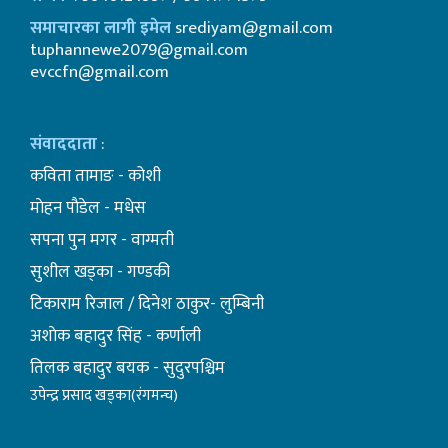
समाचारका लागी इमेल
srediyam@gmail.com
tuphannewe2079@gmail.com
evccfn@gmail.com
संवाददाता
:
कविता तामाङ - कोशी
माेहन पाैडेल - मधेस
सपना पुन मगर - वाग्मती
सुशील खड्का - गण्डकी
टिकाराम रिजाल / दिनेश ठाकुर- लुम्बिनी
अशाेक बहादुर सिंह - कर्णाली
तिलक बहादुर बयक - सुदुरपश्चिम
उपेन्द्र प्रसाद खड्का(रंगमन्च)