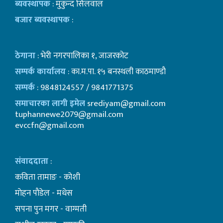
ब्यवस्थापक
: मुकुन्द सिलवाल
बजार ब्यवस्थापक
:
ठेगाना
: भेरी नगरपालिका १, जाजरकोट
सम्पर्क कार्यालय
: का.म.पा. १५ बनस्थली काठमाण्डाै
सम्पर्क
: 9848124557 / 9841771375
समाचारका लागी इमेल
srediyam@gmail.com
tuphannewe2079@gmail.com
evccfn@gmail.com
संवाददाता
:
कविता तामाङ - कोशी
माेहन पाैडेल - मधेस
सपना पुन मगर - वाग्मती