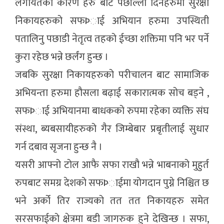
लगायतका कारण हरु बाट पछील्ला दिनहरुमा सुरक्षा
निकायहरुको सफÞाई अभियान हरुमा उपस्थिती
पतालिनु पछाडी नेतृत्व तहको ईच्छा शक्तिमा पनि भर पर्ने
कुरा रहेछ भन्ने छर्लंग हुन्छ ।
जबकि सुरक्षा निकायहरुको परीचालन बाट सामाजिक
अभियन्ता हरुमा हौसला बढ़ाई सकारात्मक सोच बड्ने ,
सफÞाई अभियानमा बाधकको रुपमा रहेका व्यक्ति संघ
संस्था, ब्यबसायीहरुको गैर जिम्बेबार प्रबृतीलाई सुधार
गर्न दबाव सृजना हुन्छ नै ।
यसरी आफ्नो टोल आफै सफा राखौ भन्ने भाबनाको मुहुर्त
रुपबाट समग्र देशको सफÞाईमा योगदान पुग्ने निश्चित छ
भने अर्को तिर राज्यको तत तत निकायहरु समेत
सरसफाईको क्षेत्रमा बडी जागरुक हुने देखिन्छ । सफा,