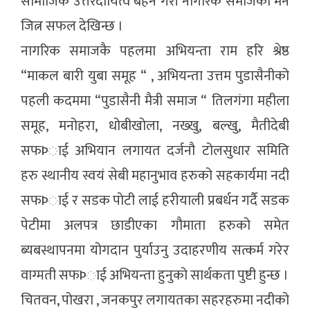
सामाजिक उत्तरदायित्व बहन गरी नागरिक समाजको मन
जित्न सफल देखिन्छ ।
नागरिक समाजकै पहलमा अभियन्ता राम हरि श्रेष्ठ
“माकल बारी युबा समूह “ , अभियन्ता उत्तम पुडासैनीको
पहली कदममा “पुडासैनी मैत्री समाज “ तिलगंगा महीला
समूह, मनोहरा, धोबीखोला, नख्खु, बल्खु, मैतीदेबी
सफÞाई अभियान लगायत दर्जनौ टोलसुधार समिति
हरु स्थानीय स्वयं सेबी महानुभाव हरुको सहकार्यमा नदी
सफÞाई र सडक पोटी लाई हरीयाली प्रबर्धन गर्दै सडक
पेटीमा अलपत्र छाडीएका गौमाता हरुको समेत
ब्यबस्थापनमा योगदान पुर्याउनु उदाहरणीय सत्कर्म गरेर
वाग्मती सफÞाई अभियन्ता हुनुको सार्थकता पुष्टी हुन्छ ।
चितवन, पोखरा , जनकपुर लगायतका सहरहरुमा नदीको