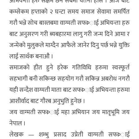
अभियन्ता हरु सक्षम छन सबैमा चेतना होस । आजै बाट
कम्सेकम हप्ताको २ घन्टा समय समाज सेवामा समर्पित
गरौ भन्ने सोच बास्तबमा वाग्मती सफÞाई अभियन्ता हरु
बाट अनुसरण गरी ब्यबहारमा लागु गरी जन्म दिने आमा र
जन्मेको मुलुकले माग्दैन आफैले जानेर दिनु पर्छ भन्ने युक्ति
लाई सार्थक बनाऔ ।
समाजको हीत हुने हरेक गतिविधि हरुमा स्वस्फूर्त
सहभागी बनी सकिन्छ सहयोग गरौ सकिन्न अबरोध नगरौ
यही सन्दैश वाग्मती माता बाट सफÞाई अभियन्ता हरुमा
आशीर्वाद बाट गौरब अनुभुति हुनेछ ।
जय वाग्मती सफÞाई महा अभियान जय मातृभूमि जय
नेपाल ।
लेखक — शम्भु प्रसाद उप्रेती वाग्मती सफÞाई