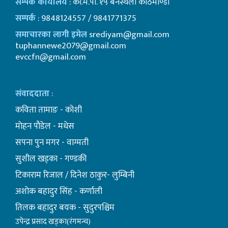
सम्पर्क कार्यालय
: का.म.पा. १५ बनस्थली काठमाण्डाै
सम्पर्क
: 9848124557 / 9841771375
समाचारका लागी इमेल
srediyam@gmail.com
tuphannewe2079@gmail.com
evccfn@gmail.com
संवाददाता
:
कविता तामाङ - कोशी
माेहन पाैडेल - मधेस
सपना पुन मगर - वाग्मती
सुशील खड्का - गण्डकी
टिकाराम रिजाल / दिनेश ठाकुर- लुम्बिनी
अशाेक बहादुर सिंह - कर्णाली
तिलक बहादुर बयक - सुदुरपश्चिम
उपेन्द्र प्रसाद खड्का(रंगमन्च)