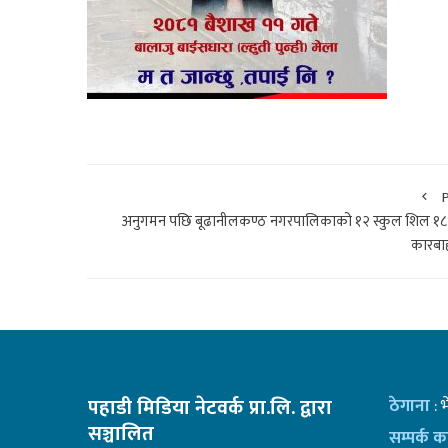
अनुगमन पछि बूढानीलकण्ठ नगरपालिकाको १२ स्कुल शिल १८
कारबा
पहाडी मिडिया नेटवर्क प्रा.लि. द्वारा
ठेगाना
: 
सञ्चालित
सम्पर्क 