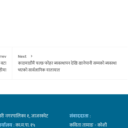
Prev
Next
 वटा
काठमाडौंमै चल्छ फोहर ब्यवस्थापन देखि खानेपानी सम्मको ब्यवस्था
हीमा
भएको सार्वजानिक यातायात
भेरी नगरपालिका १, जाजरकोट
संवाददाता
:
कार्यालय
: का.म.पा. १५
कविता तामाङ - कोशी